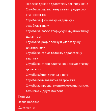
школске деце и здравствену заштиту жена
Служба за здравствену заштиту одраслог
становништва
Служба за физикалну медицину и
рехабилитацију
Служба за лабораторијску и дијагностичку
делатност
Служба за радиолошку и ултразвучну
дијагностику
Служба за стоматолошку здравствену
заштиту
Служба за специјалистичко-консултативну
делатност
Служба кућног лечења и неге
Служба поливалентне патронаже
Служба за правне, економско-финансијске,
техничке и друге послове
Контакт
Јавне набавке
Документа