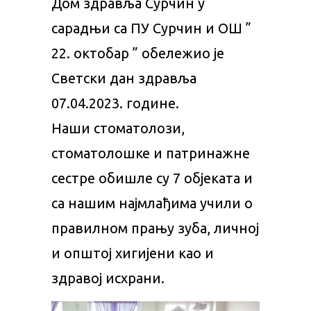
Дом здравља Сурчин у
сарадњи са ПУ Сурчин и ОШ ”
22. октобар ” обележио је
Светски дан здравља
07.04.2023. године.
Наши стоматолози,
стоматолошке и патринажне
сестре обишле су 7 објеката и
са нашим најмлађима учили о
правилном прању зуба, личној
и општој хигијени као и
здравој исхрани.