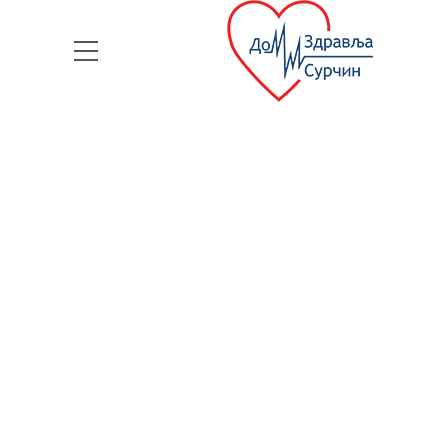
За све информације везане
за
спровођење
организованог скрининга
рака дојке (мамографија)
,
можете нас контактирати
сваког радног дана од 7h-
14h