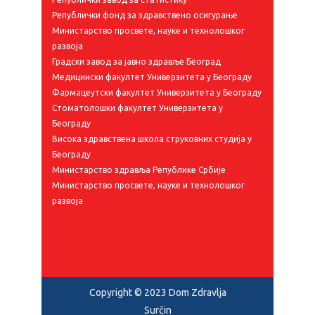
Републички фонд за здравствено осигурање
Министарство просвете, науке и технолошког
развоја
Градски завод за јавно здравље Београд
Медицински факултет Универзитета у Београду
Фармацеутски факултет Универзитета у Београду
Стоматолошки факултет Универзитета у
Београду
Висока здравствена школа струковних студија у
Београду
Министарство здравља Републике Србије
Министарство просвете, науке и технолошког
развоја
Copyright © 2023 Dom Zdravlja
Surčin