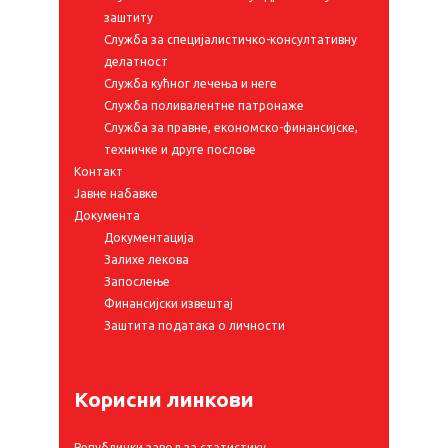
заштиту
Служба за специјалистичко-консултативну
делатност
Служба кућног лечења и неге
Служба поливалентне патронаже
Служба за правне, економско-финансијске,
техничке и друге послове
Контакт
Јавне набавке
Документа
Документација
Залихе лекова
Запослење
Финансијски извештај
Заштита података о личности
Корисни линкови
Републички завод за статистику