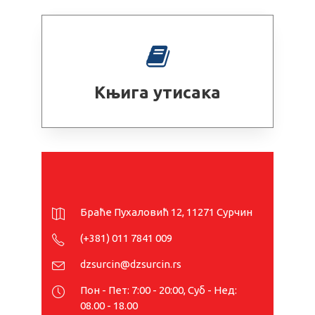
Књига утисака
Браће Пухаловић 12, 11271 Сурчин
(+381) 011 7841 009
dzsurcin@dzsurcin.rs
Пон - Пет: 7:00 - 20:00, Суб - Нед:
08.00 - 18.00