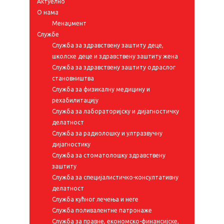
Актуелно
О нама
Менаџмент
Службе
Служба за здравствену заштиту деце,
школске деце и здравствену заштиту жена
Служба за здравствену заштиту одраслог
становништва
Служба за физикалну медицину и
рехабилитацију
Служба за лабораторијску и дијагностичку
делатност
Служба за радиолошку и ултразвучну
дијагностику
Служба за стоматолошку здравствену
заштиту
Служба за специјалистичко-консултативну
делатност
Служба кућног лечења и неге
Служба поливалентне патронаже
Служба за правне, економско-финансијске,