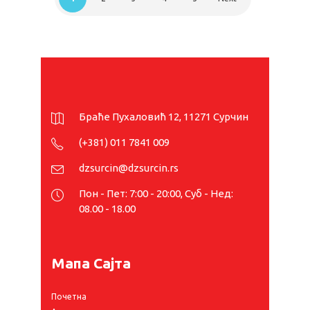
Браће Пухаловић 12, 11271 Сурчин
(+381) 011 7841 009
dzsurcin@dzsurcin.rs
Пон - Пет: 7:00 - 20:00, Суб - Нед:
08.00 - 18.00
Мапа Сајта
Почетна