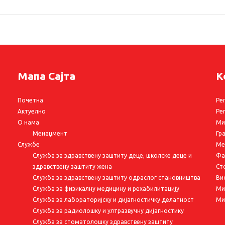
Мапа Сајта
К
Почетна
Ре
Актуелно
Ре
О нама
Ми
Менаџмент
Гр
Службе
Ме
Служба за здравствену заштиту деце, школске деце и
Фа
здравствену заштиту жена
Ст
Служба за здравствену заштиту одраслог становништва
Ви
Служба за физикалну медицину и рехабилитацију
Ми
Служба за лабораторијску и дијагностичку делатност
Ми
Служба за радиолошку и ултразвучну дијагностику
Служба за стоматолошку здравствену заштиту