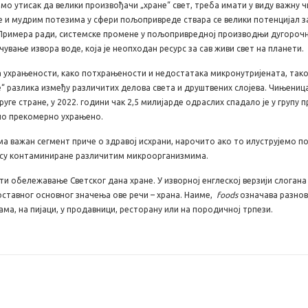
мо утисак да велики произвођачи „хране“ свет, треба имати у виду важну
и мудрим потезима у сфери пољопривреде ствара се велики потенцијал за 
Примера ради, системске промене у пољопривредној производњи дугорочн
чување извора воде, која је неопходан ресурс за сав живи свет на планети.
а ухрањености, како потхрањености и недостатака микронутријената, тако 
 разлика између различитих делова света и друштвених слојева. Чињеница ј
с друге стране, у 2022. години чак 2,5 милијарде одраслих спадало је у груп
ило прекомерно ухрањено.
а важан сегмент приче о здравој исхрани, нарочито ако то илуструјемо п
 су контаминиране различитим микроорганизмима.
и обележавање Светског дана хране. У изворној енглеској верзији слогана 
оставног основног значења ове речи – храна. Наиме,
foods
означава разнов
ма, на пијаци, у продавници, ресторану или на породичној трпези.