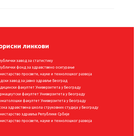
орисни линкови
публички завод за статистику
публички фонд за здравствено осигурање
нистарство просвете, науке и технолошког развоја
адски завод за јавно здравље Београд
дицински факултет Универзитета у Београду
рмацеутски факултет Универзитета у Београду
оматолошки факултет Универзитета у Београду
сока здравствена школа струковних студија у Београду
нистарство здравља Републике Србије
нистарство просвете, науке и технолошког развоја