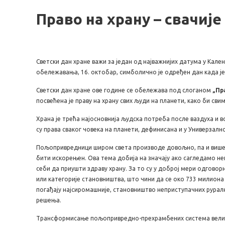
Право на храну – свачије
Светски дан хране важи за један од најважнијих датума у Кале
обележавања, 16. октобар, симболично је одређен дан када је, 
Светски дан хране ове године се обележава под слоганом
„Пр
посвећена је праву на храну свих људи на планети, како би св
Храна је трећа најосновнија људска потреба после ваздуха и 
су права сваког човека на планети, дефинисана и у Универзалн
Пољопривредници широм света производе довољно, па и више хр
бити искорењен. Ова тема добија на значају ако сагледамо не
себи да приушти здраву храну. За то су у доброј мери одгово
или категорије становништва, што чини да се око 733 милиона
погађају најсиромашније, становништво неприступачних руралн
решења.
Трансформисање пољопривредно-прехрамбених система велики 