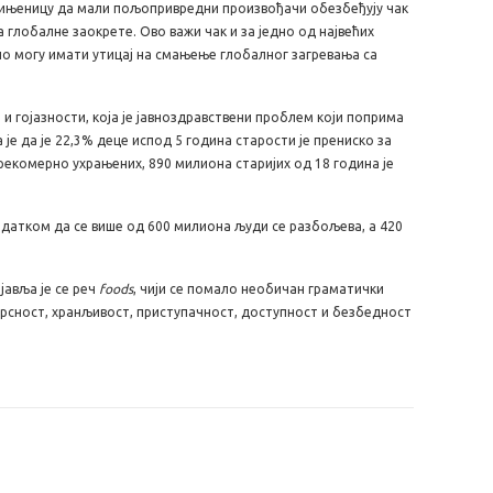
 чињеницу да мали пољопривредни произвођачи обезбеђују чак
глобалне заокрете. Ово важи чак и за једно од највећих
о могу имати утицај на смањење глобалног загревања са
и гојазности, која је јавноздравствени проблем који поприма
е да је 22,3% деце испод 5 година старости је прениско за
у прекомерно ухрањених, 890 милиона старијих од 18 година је
одатком да се више од 600 милиона људи се разбољева, а 420
јавља је се реч
foods
, чији се помало необичан граматички
рсност, хранљивост, приступачност, доступност и безбедност