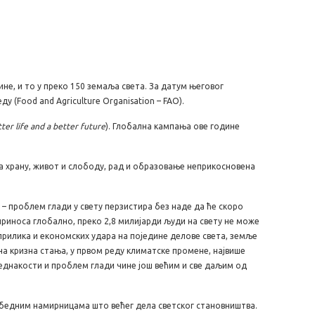
ине, и то у преко 150 земаља света. За датум његовог
 (Food and Agriculture Organisation – FAO).
tter life and a better future
). Глобална кампања ове године
на храну, живот и слободу, рад и образовање неприкосновена
– проблем глади у свету перзистира без наде да ће скоро
приноса глобално, преко 2,8 милијарди људи на свету не може
прилика и економских удара на поједине делове света, земље
на кризна стања, у првом реду климатске промене, највише
једнакости и проблем глади чине још већим и све даљим од
бедним намирницама што већег дела светског становништва.