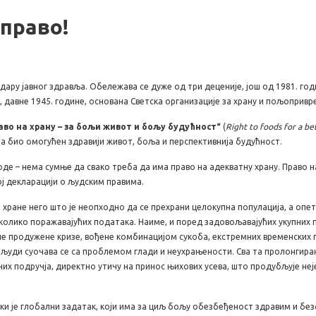
 право!
ндару јавног здравља. Обележава се дуже од три деценије, још од 1981. год
давне 1945. године, основана Светска организације за храну и пољопривреду
аво на храну – за бољи живот и бољу будућност“
(
Right to foods for a be
има био омогућен здравији живот, боља и перспективнија будућност.
воде – нема сумње да свако треба да има право на адекватну храну. Право 
ој декларацији о људским правима.
ане него што је неопходно да се прехрани целокупна популација, а опет 
колико поражавајућих података. Наиме, и поред задовољавајућих укупних 
рне продужене кризе, вођене комбинацијом сукоба, екстремних временских 
 људи суочава се са проблемом глади и неухрањености. Сва та пролонгира
их подручја, директно утичу на принос њихових усева, што продубљује не
је глобални задатак, који има за циљ бољу обезбеђеност здравим и без