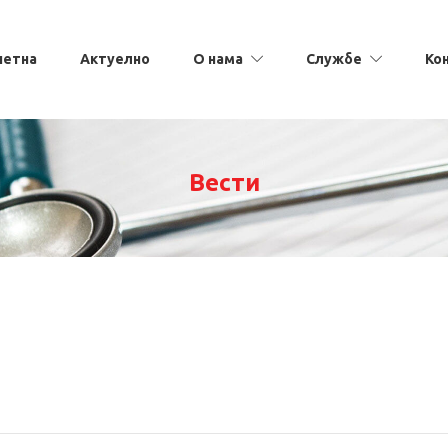
четна
Актуелно
О нама
Службе
Ко
Вести