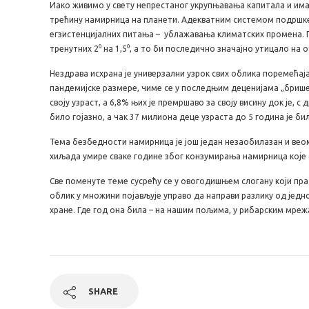
Иако живимо у свету непрестаног укрупњавања капитала и има
трећину намирница на планети. Адекватним системом подршке 
егзистенцијалних питања – ублажавања климатских промена. 
тренутних 2⁰ на 1,5⁰, а то би последично значајно утицало на о
Нездрава исхрана је универзални узрок свих облика поремећај
пандемијске размере, чиме се у последњим деценијама „брише“
своју узраст, а 6,8% њих је премршаво за своју висину док је, 
било гојазно, а чак 37 милиона деце узраста до 5 година је б
Тема безбедности намирница је још један незаобилазан и веом
хиљада умире сваке године због конзумирања намирница које
Све поменуте теме сусрећу се у овогодишњем слогану који прат
облик у множини појављује управо да направи разлику од једн
хране. Где год она била – на нашим пољима, у рибарским мрежа
SHARE