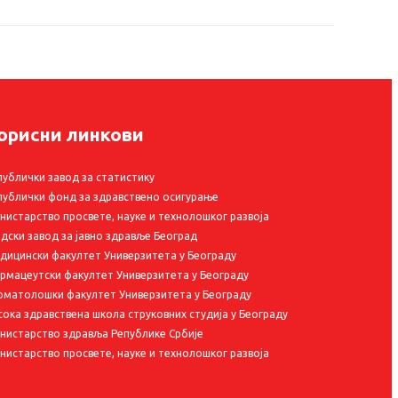
орисни линкови
публички завод за статистику
публички фонд за здравствено осигурање
нистарство просвете, науке и технолошког развоја
адски завод за јавно здравље Београд
дицински факултет Универзитета у Београду
рмацеутски факултет Универзитета у Београду
оматолошки факултет Универзитета у Београду
сока здравствена школа струковних студија у Београду
нистарство здравља Републике Србије
нистарство просвете, науке и технолошког развоја