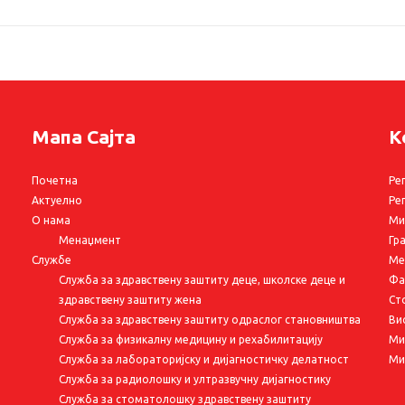
Мапа Сајта
К
Почетна
Ре
Актуелно
Ре
О нама
Ми
Менаџмент
Гр
Службе
Ме
Служба за здравствену заштиту деце, школске деце и
Фа
здравствену заштиту жена
Ст
Служба за здравствену заштиту одраслог становништва
Ви
Служба за физикалну медицину и рехабилитацију
Ми
Служба за лабораторијску и дијагностичку делатност
Ми
Служба за радиолошку и ултразвучну дијагностику
Служба за стоматолошку здравствену заштиту