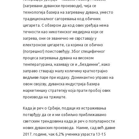
(загревани дувански производи), чија се
технологија базира на загревању дувана, уместо
традиционалног сагоревања код обичних
цигарета. С обзиром да код ових уређаја нема
течности као никотинског медијума који се
загрева, они се званично не сврставају у
електронске цигарете, са којима се обично
(погрешно!) поистовећују. Због специфичног
процеса загревања дувана на високом
температурама, називају се и „бездимни“, иако
заправо стварају малу количину краткотрајно
видљиве паре при издаху. Доминантно управо на
овом својсву, дуванска индустрија базира
маркетиншку стратегију која прати пробој ових
производа на тржиште.
Када је реч о Србији, подаци из истраживања
потврђују да се и ми озбиљно приближавамо
светским трендовима када је реч о популарности
нових дуванских производа. Наиме, сад већ давне
2017. године, чак 6,2% ученика узраста 13-15