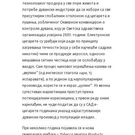
технолошког продора у све поре живота и
потребе дуванске индустрије да се избори са све
присутнијим глобалним отклоном од цигарета и
пушења, уобличеног Оквирном конвенцијом о
контроли дувана, коју је Светска здравствена
организација усвојила 2003. године. Електронске
цигарете су уређаји који раде по принципу
загревања течности (која у себи најчешће садржи
никотин) чиме се продукује аеросол, односно
мешавинa ситних честица које се ослобађају у
ваздух. Сам процес њиховог коришћења назива се
„вејпинг“ (од енглеског глагола
vape
, тј.
испаравати), а по једном од најпопуларнијих
производа, користи се и израз „џулинг“. Уз веома
сугестиван маркетиншки приступ према
потенцијалним корисницима, у првом реду оним
најмлађим, не чуди податак да су у САД е-
цигарете годинама уназад најзаступљенији
дувански производ у популацији младих.
Пре неколико година појавила се и нова
генерација уређаја –
Tobacco Heating Products