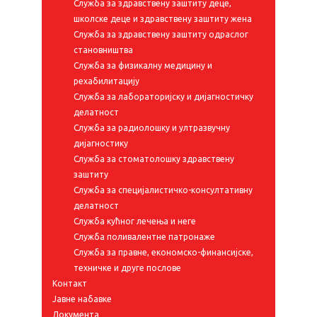
Служба за здравствену заштиту деце,
школске деце и здравствену заштиту жена
Служба за здравствену заштиту одраслог
становништва
Служба за физикалну медицину и
рехабилитацију
Служба за лабораторијску и дијагностичку
делатност
Служба за радиолошку и ултразвучну
дијагностику
Служба за стоматолошку здравствену
заштиту
Служба за специјалистичко-консултативну
делатност
Служба кућног лечења и неге
Служба поливалентне патронаже
Служба за правне, економско-финансијске,
техничке и друге послове
Контакт
Јавне набавке
Документа