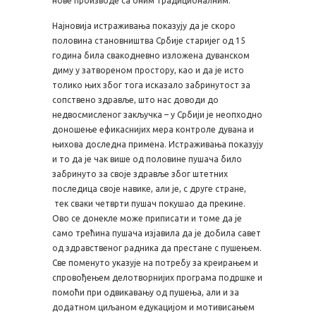
нове производе са оним традиционалним.
Најновија истраживања показују да је скоро
половина становништва Србије старијег од 15
година била свакодневно изложена дуванском
диму у затвореном простору, као и да је исто
толико њих због тога исказало забринутост за
сопствено здравље, што нас доводи до
недвосмисленог закључка – у Србији је неопходно
доношење ефикаснијих мера контроле дувана и
њихова доследна примена. Истраживања показују
и то да је чак више од половине пушача било
забринуто за своје здравље због штетних
последица своје навике, али је, с друге стране,
тек сваки четврти пушач покушао да прекине.
Ово се донекле може приписати и томе да је
само трећина пушача изјавила да је добила савет
од здравственог радника да престане с пушењем.
Све поменуто указује на потребу за креирањем и
спровођењем делотворнијих програма подршке и
помоћи при одвикавању од пушења, али и за
додатном циљаном едукацијом и мотивисањем