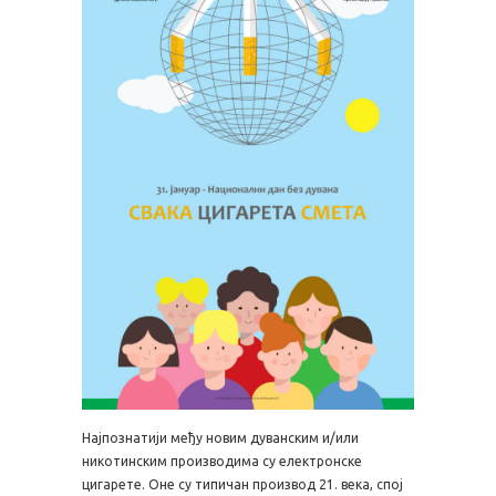
Најпознатији међу новим дуванским и/или
никотинским производима су електронске
цигарете. Оне су типичан производ 21. века, спој