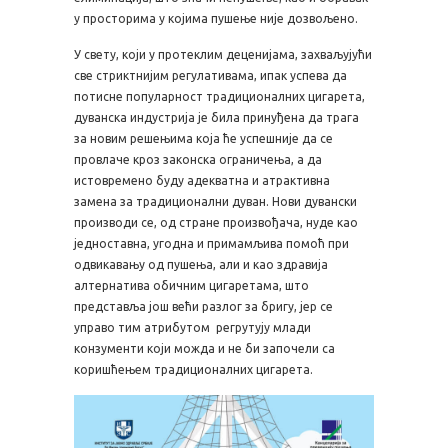
у просторима у којима пушење није дозвољено.
У свету, који у протеклим деценијама, захваљујући
све стриктнијим регулативама, ипак успева да
потисне популарност традиционалних цигарета,
дуванска индустрија је била принуђена да трага
за новим решењима која ће успешније да се
провлаче кроз законска ограничења, а да
истовремено буду адекватна и атрактивна
замена за традиционални дуван. Нови дувански
производи се, од стране произвођача, нуде као
једноставна, угодна и примамљива помоћ при
одвикавању од пушења, али и као здравија
алтернатива обичним цигаретама, што
представља још већи разлог за бригу, јер се
управо тим атрибутом регрутују млади
конзументи који можда и не би започели са
коришћењем традиционалних цигарета.