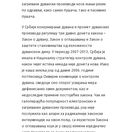
загревани дувански производи носе мањи ризик
по здравље, како самих пушача, тако и пасивних
пушача.
У Србији конзумирање дувана и промет дуванских
производа регулишу три давно донета закона –
Закон о дувану, Закон о оглашавању и Закон о
заштити становништва од изложености
дуванском диму. У периоду 2007-2013, Србија је
имала и Нацоналну стратегију контроле дувана,
након чијег истека никада није донета нова. Иако
је наша земља још од давне 2006. године
потписница Оквирне конвенције о контроли
дувана, сведоци смо спорог усвајања мера
дефинисаних овим документом, као и
недоследне примене постојећих закона. Чак ни
галопирајућа популарност електронских и
загреваних дуванских производа, још није
послужила као аларм за радикалније законске
интервенције на овом пољу, са изузетком Закона
о оглашавању који је у својој измени изједначио