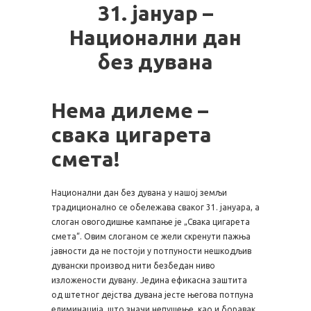
31. јануар –
Национални дан
без дувана
Нема дилеме –
свака цигарета
смета!
Национални дан без дувана у нашој земљи
традиционално се обележава сваког 31. јануара, а
слоган овогодишње кампање је „Свака цигарета
смета“. Овим слоганом се жели скренути пажња
јавности да не постоји у потпуности нешкодљив
дувански производ нити безбедан ниво
изложености дувану. Једина ефикасна заштита
од штетног дејства дувана јесте његова потпуна
елиминација, што значи непушење, као и боравак