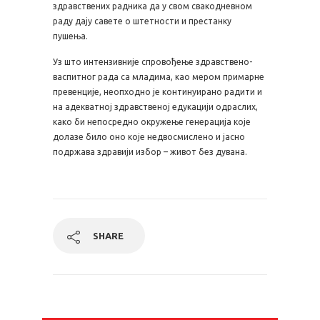
здравствених радника да у свом свакодневном
раду дају савете о штетности и престанку
пушења.
Уз што интензивније спровођење здравствено-
васпитног рада са младима, као мером примарне
превенције, неопходно је континуирано радити и
на адекватној здравственој едукацији одраслих,
како би непосредно окружење генерација које
долазе било оно које недвосмислено и јасно
подржава здравији избор – живот без дувана.
SHARE