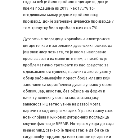
година већ је било пробало е-цигарете, док је
према подацима из 2019. чак 17,7% 16-
огодишњака макар једном пробало овај
производ, док је загреване дуванске производе у
том тренутку било пробало њих око 7%.
Дугорочне последице коришћења електронске
цигарете, као и загреваних дуванских производа
још увек нису познате, те је веома неопрезно
проглашавати их мање штетним, а посебно је
проблематично третирати их као средство за
одвикавање од пушења, нарочито ако се узме у
обзир забрињавајући пораст броја младих који
започиње са коришћењем дувана управо у овом
облику. Јер, никотин, без обзира на форму и
начин уношења у организам, изазива јаку
зависност и штетно утиче на развој мозга,
нарочито код деце и младих. У разматрању свих
нових појава и њихових дугорочних последица
кључни фактор је ВРЕМЕ. Интервал у који до сада
имамо увид свакако је прекратак је да би се са
сигурношћу тврдило да електронске цигарете и