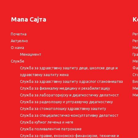
Мапа Сајта
К
Почетна
Ре
Актуелно
Ре
О нама
Ми
Менаџмент
Гр
Службе
Ме
Служба за здравствену заштиту деце, школске деце и
Фа
здравствену заштиту жена
Ст
Служба за здравствену заштиту одраслог становништва
Ви
Служба за физикалну медицину и рехабилитацију
Ми
Служба за лабораторијску и дијагностичку делатност
Ми
Служба за радиолошку и ултразвучну дијагностику
Служба за стоматолошку здравствену заштиту
Служба за специјалистичко-консултативну делатност
Служба кућног лечења и неге
Служба поливалентне патронаже
Служба за правне, економско-финансијске, техничке и