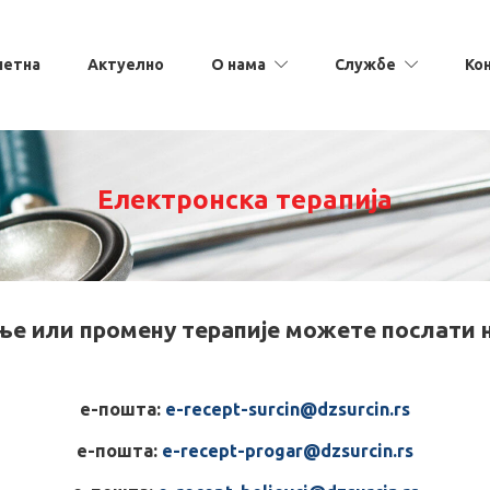
четна
Актуелно
О нама
Службе
Ко
Електронска терапија
ње или промену терапије можете послати н
е-пошта:
e-recept-surcin@dzsurcin.rs
е-пошта:
e-recept-progar@dzsurcin.rs