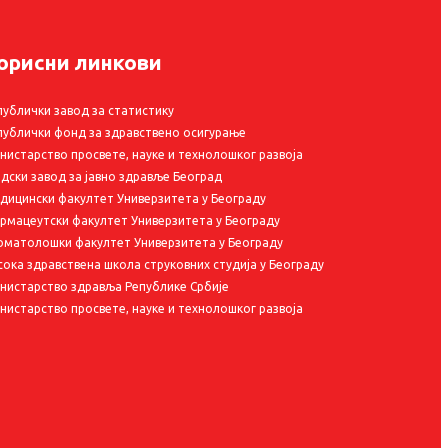
орисни линкови
публички завод за статистику
публички фонд за здравствено осигурање
нистарство просвете, науке и технолошког развоја
адски завод за јавно здравље Београд
дицински факултет Универзитета у Београду
рмацеутски факултет Универзитета у Београду
оматолошки факултет Универзитета у Београду
сока здравствена школа струковних студија у Београду
нистарство здравља Републике Србије
нистарство просвете, науке и технолошког развоја