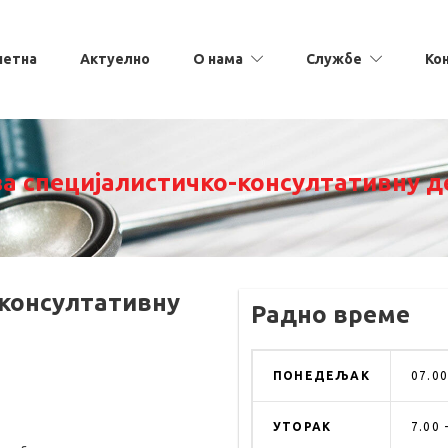
четна
Актуелно
О нама
Службе
Ко
за специјалистичко-консултативну д
-консултативну
Радно време
ПОНЕДЕЉАК
07.00
УТОРАК
7.00 