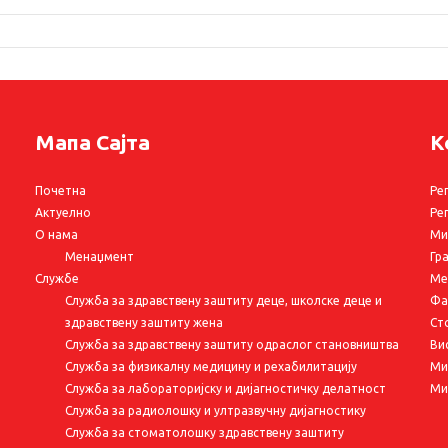
Мапа Сајта
К
Почетна
Ре
Актуелно
Ре
О нама
Ми
Менаџмент
Гр
Службе
Ме
Служба за здравствену заштиту деце, школске деце и
Фа
здравствену заштиту жена
Ст
Служба за здравствену заштиту одраслог становништва
Ви
Служба за физикалну медицину и рехабилитацију
Ми
Служба за лабораторијску и дијагностичку делатност
Ми
Служба за радиолошку и ултразвучну дијагностику
Служба за стоматолошку здравствену заштиту